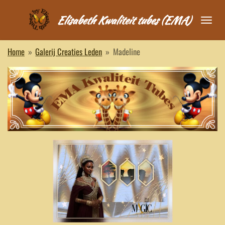
Ga
Elisabeth Kwaliteit tubes (EMA)
direct
naar
de
Home
»
Galerij Creaties Leden
»
Madeline
hoofdinhoud