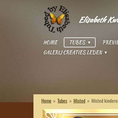
Ga
direct
Elisabeth Kw
naar
de
hoofdinhoud
HOME
TUBES
PREV
GALERIJ CREATIES LEDEN
Home
»
Tubes
»
Misted
»
Misted kindere