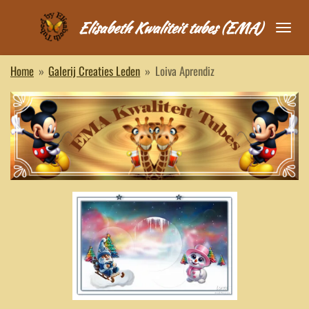
Ga
Elisabeth Kwaliteit tubes (EMA)
direct
naar
de
Home
»
Galerij Creaties Leden
»
Loiva Aprendiz
hoofdinhoud