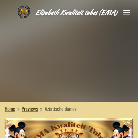
Ga
Elisabeth Kwaliteit tubes (EMA)
direct
naar
de
hoofdinhoud
Home
»
Previews
»
Aziatische dames