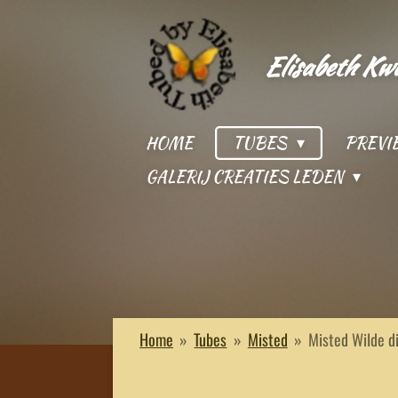
Ga
direct
Elisabeth Kw
naar
de
hoofdinhoud
HOME
TUBES
PREV
GALERIJ CREATIES LEDEN
Home
»
Tubes
»
Misted
»
Misted Wilde d