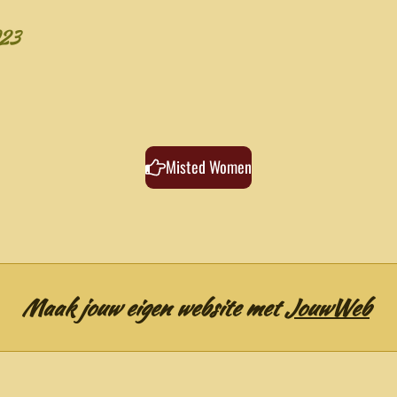
23
Misted Women
Maak jouw eigen website met
JouwWeb