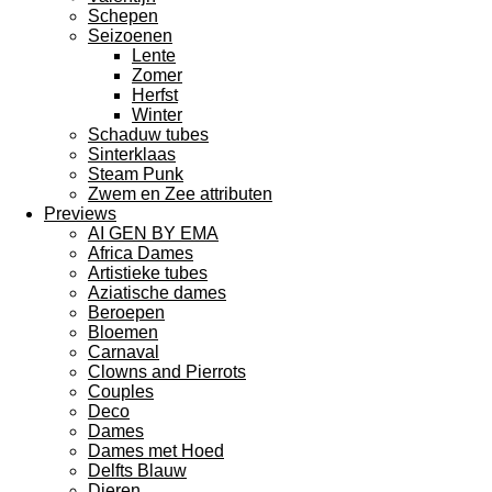
Schepen
Seizoenen
Lente
Zomer
Herfst
Winter
Schaduw tubes
Sinterklaas
Steam Punk
Zwem en Zee attributen
Previews
AI GEN BY EMA
Africa Dames
Artistieke tubes
Aziatische dames
Beroepen
Bloemen
Carnaval
Clowns and Pierrots
Couples
Deco
Dames
Dames met Hoed
Delfts Blauw
Dieren