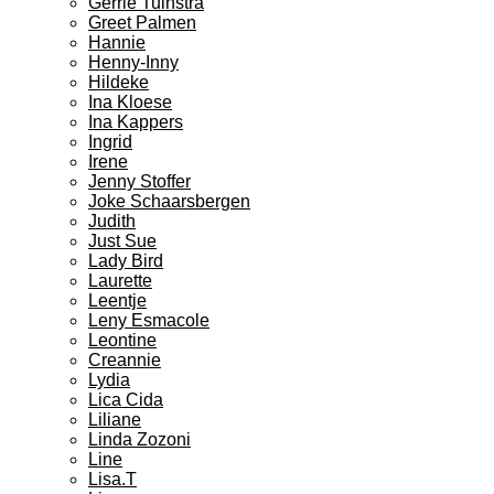
Gerrie Tuinstra
Greet Palmen
Hannie
Henny-Inny
Hildeke
Ina Kloese
Ina Kappers
Ingrid
Irene
Jenny Stoffer
Joke Schaarsbergen
Judith
Just Sue
Lady Bird
Laurette
Leentje
Leny Esmacole
Leontine
Creannie
Lydia
Lica Cida
Liliane
Linda Zozoni
Line
Lisa.T