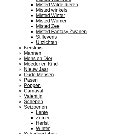
Misted Wilde dieren
Misted winkels
Misted Winter
Misted Women
Misted Zee
Misted Fantasy Zwanen
Stillevens
Uitzichten
Kerstmis
Mannen
Mens en Dier
Moeder en Kind
Nieuw Jaar
Oude Mensen
Pasen
Poppen
Carnaval
Valentijn
Schepen
Seizoenen
Lente
Zomer
Herfst
Winter
Schaduw tubes