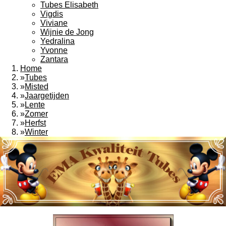
Tubes Elisabeth
Vigdis
Viviane
Wijnie de Jong
Yedralina
Yvonne
Zantara
Home
»
Tubes
»
Misted
»
Jaargetijden
»
Lente
»
Zomer
»
Herfst
»
Winter