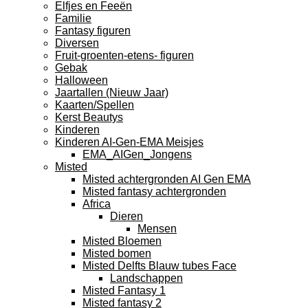
Elfjes en Feeën
Familie
Fantasy figuren
Diversen
Fruit-groenten-etens- figuren
Gebak
Halloween
Jaartallen (Nieuw Jaar)
Kaarten/Spellen
Kerst Beautys
Kinderen
Kinderen AI-Gen-EMA Meisjes
EMA_AIGen_Jongens
Misted
Misted achtergronden AI Gen EMA
Misted fantasy achtergronden
Africa
Dieren
Mensen
Misted Bloemen
Misted bomen
Misted Delfts Blauw tubes Face
Landschappen
Misted Fantasy 1
Misted fantasy 2