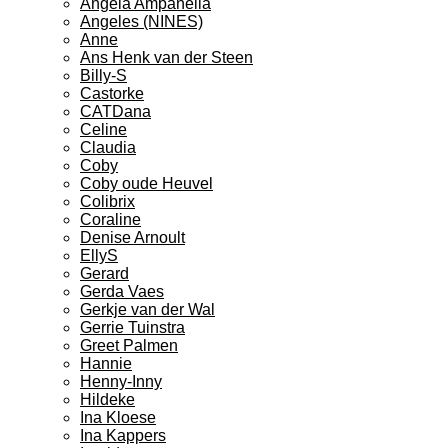
Angela Ampanella
Angeles (NINES)
Anne
Ans Henk van der Steen
Billy-S
Castorke
CATDana
Celine
Claudia
Coby
Coby oude Heuvel
Colibrix
Coraline
Denise Arnoult
EllyS
Gerard
Gerda Vaes
Gerkje van der Wal
Gerrie Tuinstra
Greet Palmen
Hannie
Henny-Inny
Hildeke
Ina Kloese
Ina Kappers