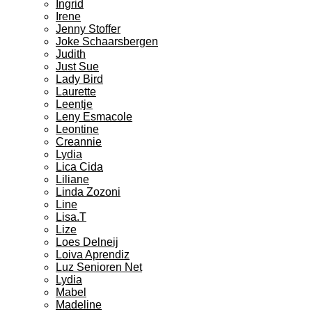
Ingrid
Irene
Jenny Stoffer
Joke Schaarsbergen
Judith
Just Sue
Lady Bird
Laurette
Leentje
Leny Esmacole
Leontine
Creannie
Lydia
Lica Cida
Liliane
Linda Zozoni
Line
Lisa.T
Lize
Loes Delneij
Loiva Aprendiz
Luz Senioren Net
Lydia
Mabel
Madeline