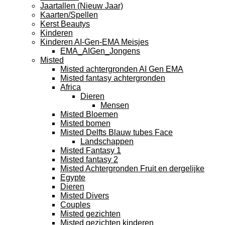
Jaartallen (Nieuw Jaar)
Kaarten/Spellen
Kerst Beautys
Kinderen
Kinderen AI-Gen-EMA Meisjes
EMA_AIGen_Jongens
Misted
Misted achtergronden AI Gen EMA
Misted fantasy achtergronden
Africa
Dieren
Mensen
Misted Bloemen
Misted bomen
Misted Delfts Blauw tubes Face
Landschappen
Misted Fantasy 1
Misted fantasy 2
Misted Achtergronden Fruit en dergelijke
Egypte
Dieren
Misted Divers
Couples
Misted gezichten
Misted gezichten kinderen