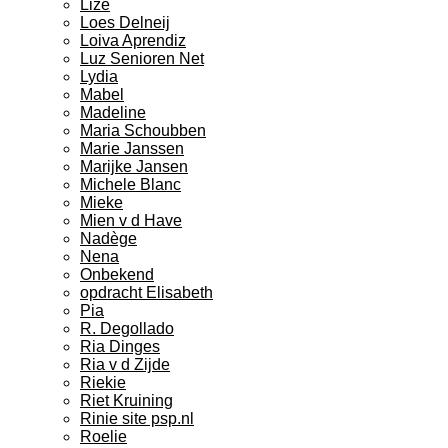
Lize
Loes Delneij
Loiva Aprendiz
Luz Senioren Net
Lydia
Mabel
Madeline
Maria Schoubben
Marie Janssen
Marijke Jansen
Michele Blanc
Mieke
Mien v d Have
Nadège
Nena
Onbekend
opdracht Elisabeth
Pia
R. Degollado
Ria Dinges
Ria v d Zijde
Riekie
Riet Kruining
Rinie site psp.nl
Roelie