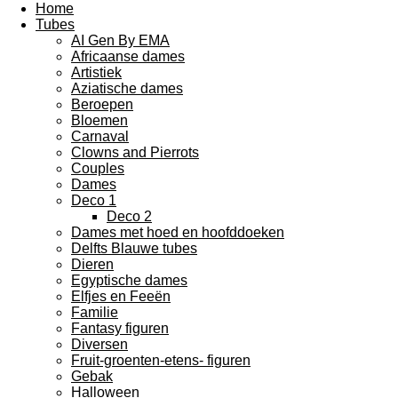
Home
Tubes
AI Gen By EMA
Africaanse dames
Artistiek
Aziatische dames
Beroepen
Bloemen
Carnaval
Clowns and Pierrots
Couples
Dames
Deco 1
Deco 2
Dames met hoed en hoofddoeken
Delfts Blauwe tubes
Dieren
Egyptische dames
Elfjes en Feeën
Familie
Fantasy figuren
Diversen
Fruit-groenten-etens- figuren
Gebak
Halloween