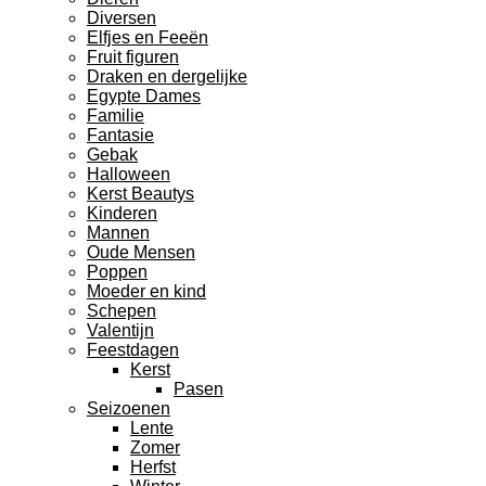
Diversen
Elfjes en Feeën
Fruit figuren
Draken en dergelijke
Egypte Dames
Familie
Fantasie
Gebak
Halloween
Kerst Beautys
Kinderen
Mannen
Oude Mensen
Poppen
Moeder en kind
Schepen
Valentijn
Feestdagen
Kerst
Pasen
Seizoenen
Lente
Zomer
Herfst