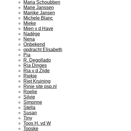
Maria Schoubben
Marie Janssen
Marijke Jansen
Michele Blanc
Mieke
Mien v d Have
Nadège
Nena
Onbekend
opdracht Elisabeth
Pia
R. Degollado
Ria Dinges
Ria v d Zijde
Riekie
Riet Kruining
Rinie site psp.nl
Roelie
Silvie
Simonne
Stella
Susan
Tiny
Toos H. vd W
Tooske