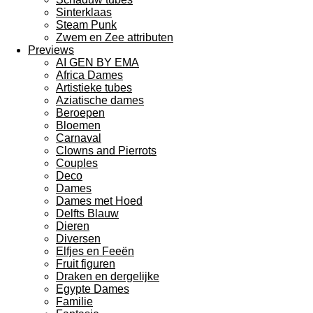
Sinterklaas
Steam Punk
Zwem en Zee attributen
Previews
AI GEN BY EMA
Africa Dames
Artistieke tubes
Aziatische dames
Beroepen
Bloemen
Carnaval
Clowns and Pierrots
Couples
Deco
Dames
Dames met Hoed
Delfts Blauw
Dieren
Diversen
Elfjes en Feeën
Fruit figuren
Draken en dergelijke
Egypte Dames
Familie