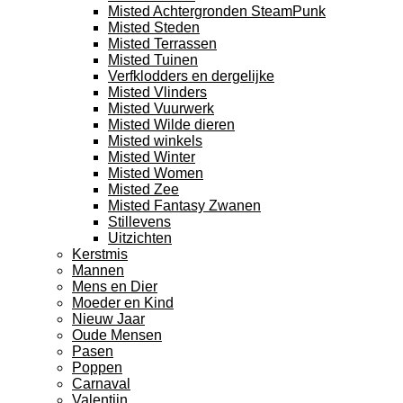
Misted Achtergronden SteamPunk
Misted Steden
Misted Terrassen
Misted Tuinen
Verfklodders en dergelijke
Misted Vlinders
Misted Vuurwerk
Misted Wilde dieren
Misted winkels
Misted Winter
Misted Women
Misted Zee
Misted Fantasy Zwanen
Stillevens
Uitzichten
Kerstmis
Mannen
Mens en Dier
Moeder en Kind
Nieuw Jaar
Oude Mensen
Pasen
Poppen
Carnaval
Valentijn