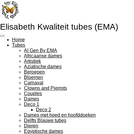
Ga
direct
naar
de
Elisabeth Kwaliteit tubes (EMA)
hoofdinhoud
Home
Tubes
AI Gen By EMA
Africaanse dames
Artistiek
Aziatische dames
Beroepen
Bloemen
Carnaval
Clowns and Pierrots
Couples
Dames
Deco 1
Deco 2
Dames met hoed en hoofddoeken
Delfts Blauwe tubes
Dieren
Egyptische dames