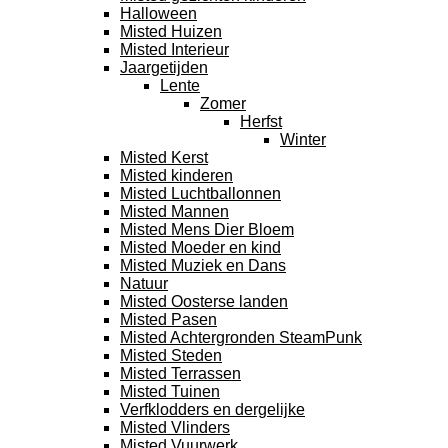
Halloween
Misted Huizen
Misted Interieur
Jaargetijden
Lente
Zomer
Herfst
Winter
Misted Kerst
Misted kinderen
Misted Luchtballonnen
Misted Mannen
Misted Mens Dier Bloem
Misted Moeder en kind
Misted Muziek en Dans
Natuur
Misted Oosterse landen
Misted Pasen
Misted Achtergronden SteamPunk
Misted Steden
Misted Terrassen
Misted Tuinen
Verfklodders en dergelijke
Misted Vlinders
Misted Vuurwerk