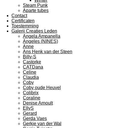
Winter
Steam Punk
Aparte tubes
Contact
Certificaten
Toestemming
Galerij Creaties Leden
Angela Ampanella
Angeles (NINES)
Anne
Ans Henk van der Steen
Billy-S
Castorke
CATDana
Celine
Claudia
Coby
Coby oude Heuvel
Colibrix
Coraline
Denise Arnoult
EllyS
Gerard
Gerda Vaes
Gerkje van der Wal