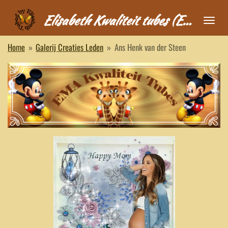
Ga
Elisabeth Kwaliteit tubes (EMA)
direct
naar
Home
»
Galerij Creaties Leden
»
Ans Henk van der Steen
de
hoofdinhoud