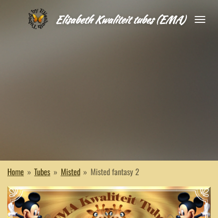
Ga
Elisabeth Kwaliteit tubes (EMA)
direct
naar
de
hoofdinhoud
Home
»
Tubes
»
Misted
»
Misted fantasy 2