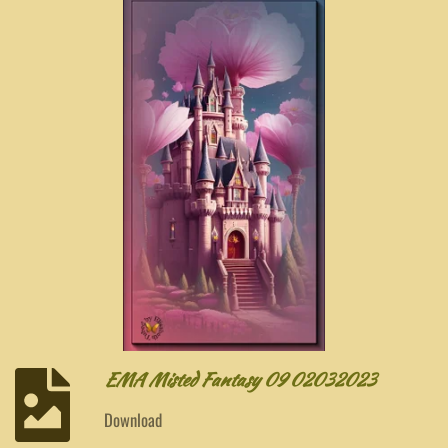
EMA Misted Fantasy 09 02032023
Download