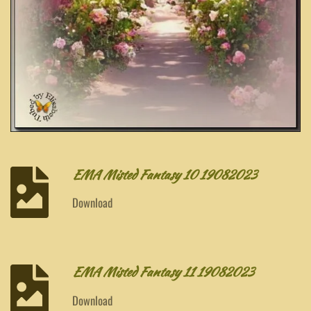
EMA Misted Fantasy 10 19082023
Download
EMA Misted Fantasy 11 19082023
Download