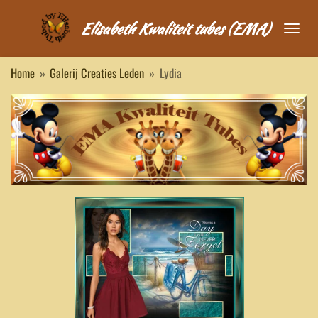
Ga
Elisabeth Kwaliteit tubes (EMA)
direct
naar
de
Home
»
Galerij Creaties Leden
»
Lydia
hoofdinhoud