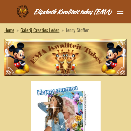
Ga
Elisabeth Kwaliteit tubes (EMA)
direct
naar
de
Home
»
Galerij Creaties Leden
»
Jenny Stoffer
hoofdinhoud