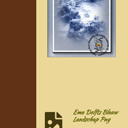
Ema Delfts Blauw
Landschap Png