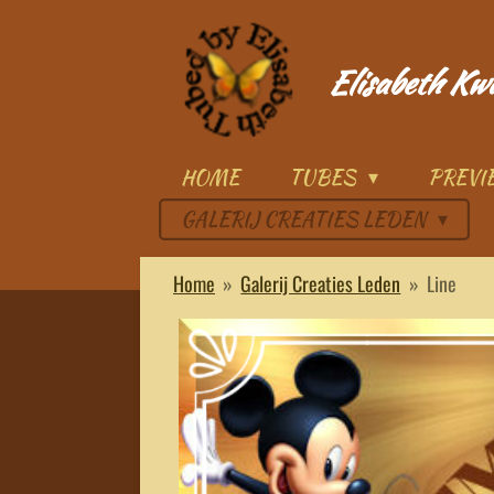
Ga
direct
Elisabeth Kw
naar
de
hoofdinhoud
HOME
TUBES
PREV
GALERIJ CREATIES LEDEN
Home
»
Galerij Creaties Leden
»
Line