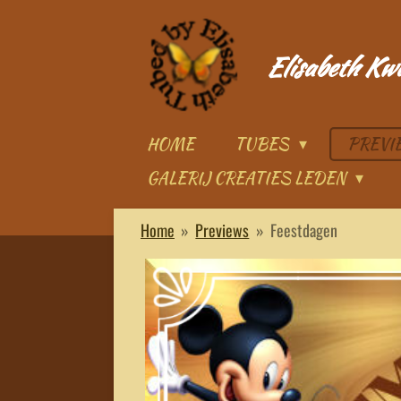
Ga
direct
Elisabeth Kw
naar
de
hoofdinhoud
HOME
TUBES
PREV
GALERIJ CREATIES LEDEN
Home
»
Previews
»
Feestdagen