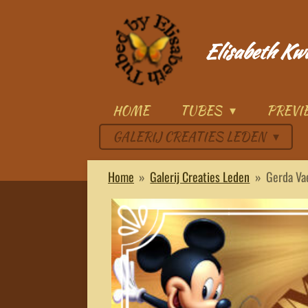
Ga
direct
Elisabeth Kw
naar
de
hoofdinhoud
HOME
TUBES
PREV
GALERIJ CREATIES LEDEN
Home
»
Galerij Creaties Leden
»
Gerda Va