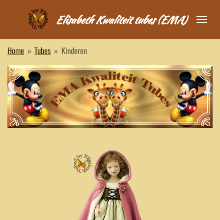
Ga
Elisabeth Kwaliteit tubes (EMA)
direct
naar
de
Home
»
Tubes
»
Kinderen
hoofdinhoud