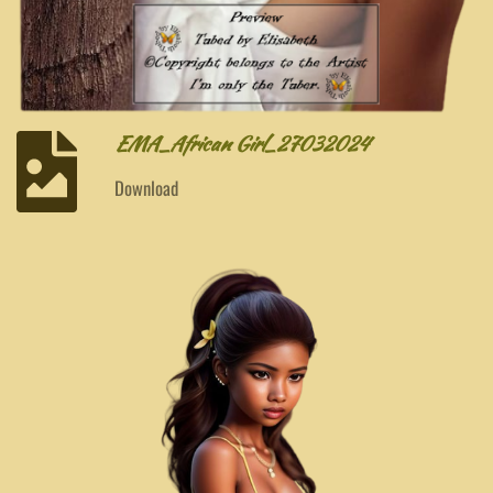
EMA_African Girl_27032024
Download