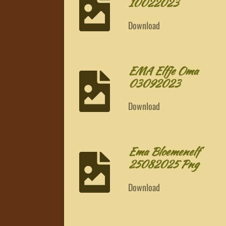
10022023
Download
EMA Elfje Oma
03092023
Download
Ema Bloemenelf
25082025 Png
Download