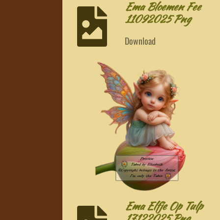
Ema Bloemen Fee
11092025 Png
Download
Ema Elfje Op Tulp
17122025 Png