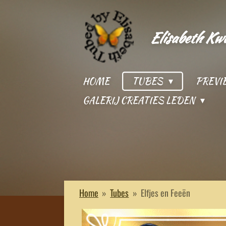
Ga
direct
Elisabeth Kw
naar
de
hoofdinhoud
HOME
TUBES
PREV
GALERIJ CREATIES LEDEN
Home
»
Tubes
»
Elfjes en Feeën