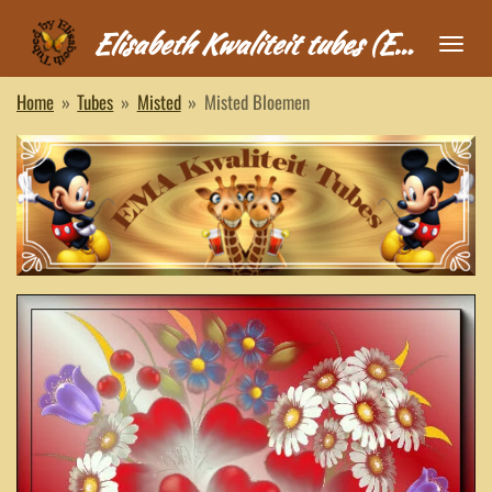
Ga
Elisabeth Kwaliteit tubes (EMA)
direct
naar
Home
»
Tubes
»
Misted
»
Misted Bloemen
de
hoofdinhoud