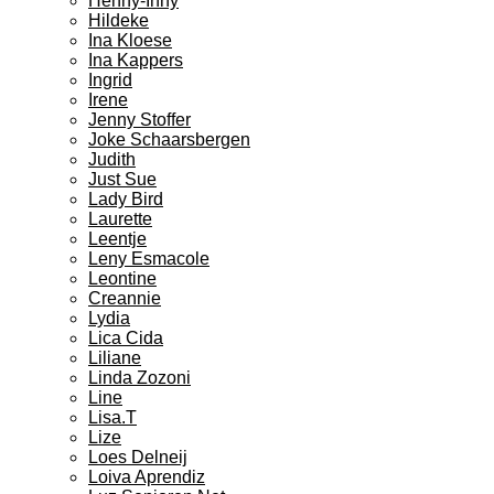
Henny-Inny
Hildeke
Ina Kloese
Ina Kappers
Ingrid
Irene
Jenny Stoffer
Joke Schaarsbergen
Judith
Just Sue
Lady Bird
Laurette
Leentje
Leny Esmacole
Leontine
Creannie
Lydia
Lica Cida
Liliane
Linda Zozoni
Line
Lisa.T
Lize
Loes Delneij
Loiva Aprendiz