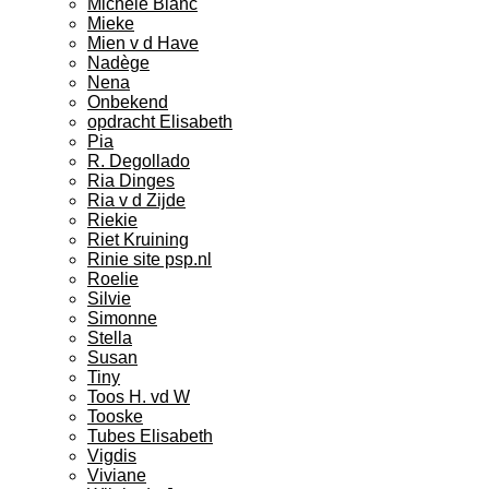
Michele Blanc
Mieke
Mien v d Have
Nadège
Nena
Onbekend
opdracht Elisabeth
Pia
R. Degollado
Ria Dinges
Ria v d Zijde
Riekie
Riet Kruining
Rinie site psp.nl
Roelie
Silvie
Simonne
Stella
Susan
Tiny
Toos H. vd W
Tooske
Tubes Elisabeth
Vigdis
Viviane