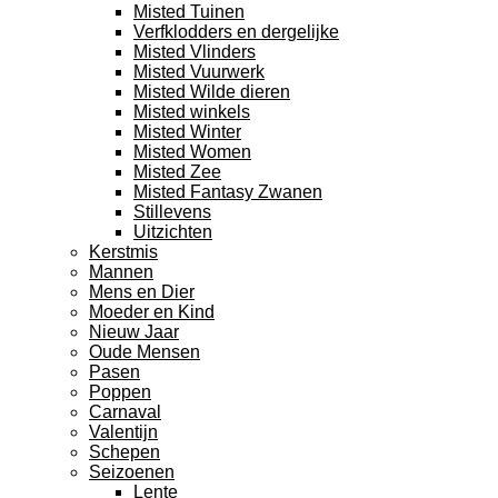
Misted Tuinen
Verfklodders en dergelijke
Misted Vlinders
Misted Vuurwerk
Misted Wilde dieren
Misted winkels
Misted Winter
Misted Women
Misted Zee
Misted Fantasy Zwanen
Stillevens
Uitzichten
Kerstmis
Mannen
Mens en Dier
Moeder en Kind
Nieuw Jaar
Oude Mensen
Pasen
Poppen
Carnaval
Valentijn
Schepen
Seizoenen
Lente