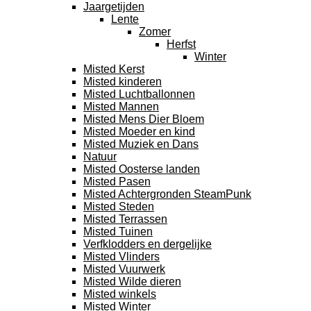
Jaargetijden
Lente
Zomer
Herfst
Winter
Misted Kerst
Misted kinderen
Misted Luchtballonnen
Misted Mannen
Misted Mens Dier Bloem
Misted Moeder en kind
Misted Muziek en Dans
Natuur
Misted Oosterse landen
Misted Pasen
Misted Achtergronden SteamPunk
Misted Steden
Misted Terrassen
Misted Tuinen
Verfklodders en dergelijke
Misted Vlinders
Misted Vuurwerk
Misted Wilde dieren
Misted winkels
Misted Winter