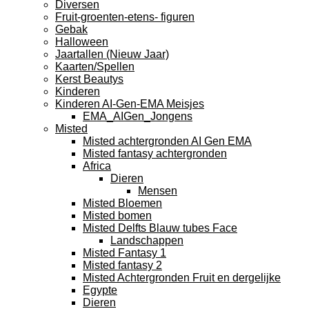
Diversen
Fruit-groenten-etens- figuren
Gebak
Halloween
Jaartallen (Nieuw Jaar)
Kaarten/Spellen
Kerst Beautys
Kinderen
Kinderen AI-Gen-EMA Meisjes
EMA_AIGen_Jongens
Misted
Misted achtergronden AI Gen EMA
Misted fantasy achtergronden
Africa
Dieren
Mensen
Misted Bloemen
Misted bomen
Misted Delfts Blauw tubes Face
Landschappen
Misted Fantasy 1
Misted fantasy 2
Misted Achtergronden Fruit en dergelijke
Egypte
Dieren