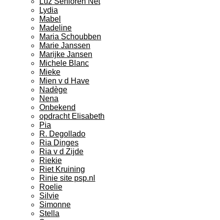
Luz Senioren Net
Lydia
Mabel
Madeline
Maria Schoubben
Marie Janssen
Marijke Jansen
Michele Blanc
Mieke
Mien v d Have
Nadège
Nena
Onbekend
opdracht Elisabeth
Pia
R. Degollado
Ria Dinges
Ria v d Zijde
Riekie
Riet Kruining
Rinie site psp.nl
Roelie
Silvie
Simonne
Stella