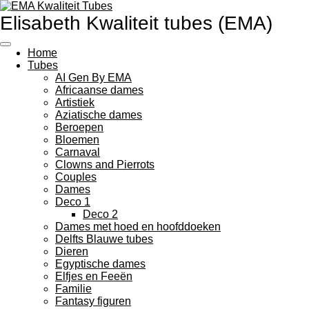
Ga
Elisabeth Kwaliteit tubes (EMA)
direct
naar
de
Home
hoofdinhoud
Tubes
AI Gen By EMA
Africaanse dames
Artistiek
Aziatische dames
Beroepen
Bloemen
Carnaval
Clowns and Pierrots
Couples
Dames
Deco 1
Deco 2
Dames met hoed en hoofddoeken
Delfts Blauwe tubes
Dieren
Egyptische dames
Elfjes en Feeën
Familie
Fantasy figuren