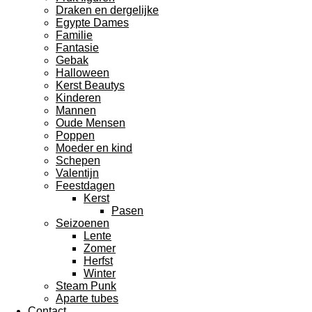
Draken en dergelijke
Egypte Dames
Familie
Fantasie
Gebak
Halloween
Kerst Beautys
Kinderen
Mannen
Oude Mensen
Poppen
Moeder en kind
Schepen
Valentijn
Feestdagen
Kerst
Pasen
Seizoenen
Lente
Zomer
Herfst
Winter
Steam Punk
Aparte tubes
Contact