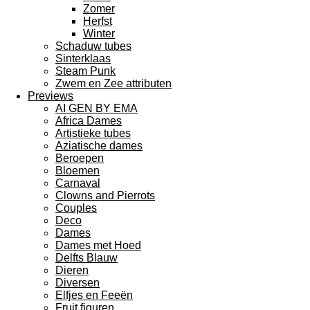
Zomer
Herfst
Winter
Schaduw tubes
Sinterklaas
Steam Punk
Zwem en Zee attributen
Previews
AI GEN BY EMA
Africa Dames
Artistieke tubes
Aziatische dames
Beroepen
Bloemen
Carnaval
Clowns and Pierrots
Couples
Deco
Dames
Dames met Hoed
Delfts Blauw
Dieren
Diversen
Elfjes en Feeën
Fruit figuren