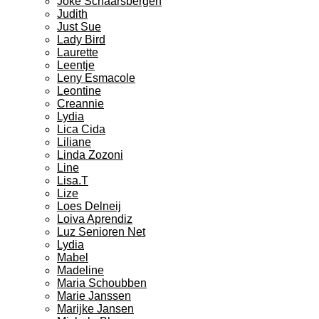
Joke Schaarsbergen
Judith
Just Sue
Lady Bird
Laurette
Leentje
Leny Esmacole
Leontine
Creannie
Lydia
Lica Cida
Liliane
Linda Zozoni
Line
Lisa.T
Lize
Loes Delneij
Loiva Aprendiz
Luz Senioren Net
Lydia
Mabel
Madeline
Maria Schoubben
Marie Janssen
Marijke Jansen