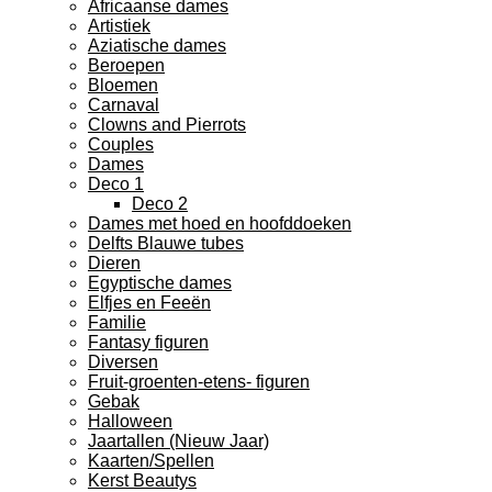
Africaanse dames
Artistiek
Aziatische dames
Beroepen
Bloemen
Carnaval
Clowns and Pierrots
Couples
Dames
Deco 1
Deco 2
Dames met hoed en hoofddoeken
Delfts Blauwe tubes
Dieren
Egyptische dames
Elfjes en Feeën
Familie
Fantasy figuren
Diversen
Fruit-groenten-etens- figuren
Gebak
Halloween
Jaartallen (Nieuw Jaar)
Kaarten/Spellen
Kerst Beautys