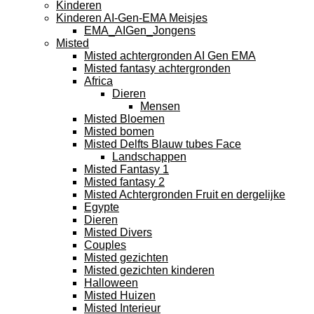
Kinderen
Kinderen AI-Gen-EMA Meisjes
EMA_AIGen_Jongens
Misted
Misted achtergronden AI Gen EMA
Misted fantasy achtergronden
Africa
Dieren
Mensen
Misted Bloemen
Misted bomen
Misted Delfts Blauw tubes Face
Landschappen
Misted Fantasy 1
Misted fantasy 2
Misted Achtergronden Fruit en dergelijke
Egypte
Dieren
Misted Divers
Couples
Misted gezichten
Misted gezichten kinderen
Halloween
Misted Huizen
Misted Interieur