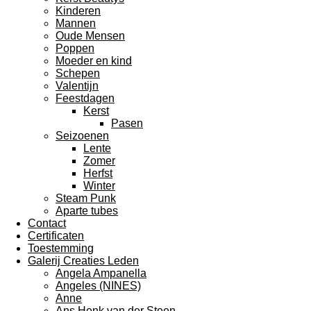
Kinderen
Mannen
Oude Mensen
Poppen
Moeder en kind
Schepen
Valentijn
Feestdagen
Kerst
Pasen
Seizoenen
Lente
Zomer
Herfst
Winter
Steam Punk
Aparte tubes
Contact
Certificaten
Toestemming
Galerij Creaties Leden
Angela Ampanella
Angeles (NINES)
Anne
Ans Henk van der Steen