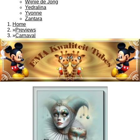
Wijnie de Jong
Yedralina
Yvonne
Zantara
Home
»
Previews
»
Carnaval