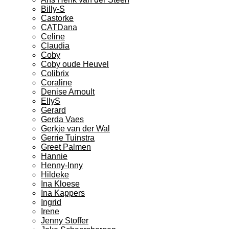
Billy-S
Castorke
CATDana
Celine
Claudia
Coby
Coby oude Heuvel
Colibrix
Coraline
Denise Arnoult
EllyS
Gerard
Gerda Vaes
Gerkje van der Wal
Gerrie Tuinstra
Greet Palmen
Hannie
Henny-Inny
Hildeke
Ina Kloese
Ina Kappers
Ingrid
Irene
Jenny Stoffer