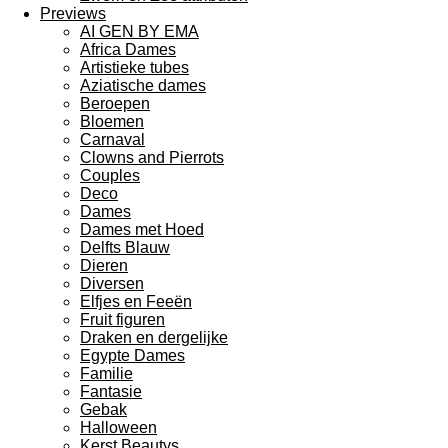
Previews
AI GEN BY EMA
Africa Dames
Artistieke tubes
Aziatische dames
Beroepen
Bloemen
Carnaval
Clowns and Pierrots
Couples
Deco
Dames
Dames met Hoed
Delfts Blauw
Dieren
Diversen
Elfjes en Feeën
Fruit figuren
Draken en dergelijke
Egypte Dames
Familie
Fantasie
Gebak
Halloween
Kerst Beautys