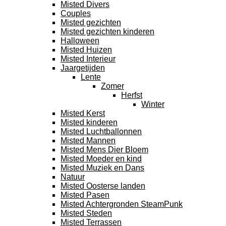
Misted Divers
Couples
Misted gezichten
Misted gezichten kinderen
Halloween
Misted Huizen
Misted Interieur
Jaargetijden
Lente
Zomer
Herfst
Winter
Misted Kerst
Misted kinderen
Misted Luchtballonnen
Misted Mannen
Misted Mens Dier Bloem
Misted Moeder en kind
Misted Muziek en Dans
Natuur
Misted Oosterse landen
Misted Pasen
Misted Achtergronden SteamPunk
Misted Steden
Misted Terrassen