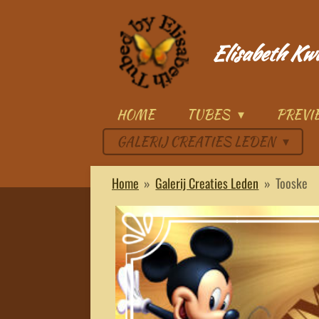
Ga
direct
Elisabeth Kw
naar
de
hoofdinhoud
HOME
TUBES
PREV
GALERIJ CREATIES LEDEN
Home
»
Galerij Creaties Leden
»
Tooske