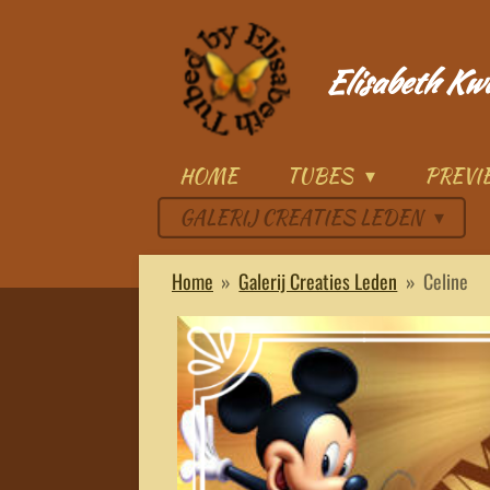
Ga
direct
Elisabeth Kw
naar
de
hoofdinhoud
HOME
TUBES
PREV
GALERIJ CREATIES LEDEN
Home
»
Galerij Creaties Leden
»
Celine