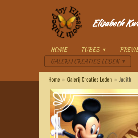
Ga
direct
Elisabeth Kw
naar
de
hoofdinhoud
HOME
TUBES
PREV
GALERIJ CREATIES LEDEN
Home
»
Galerij Creaties Leden
»
Judith