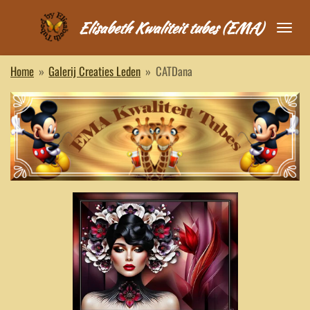
Ga
Elisabeth Kwaliteit tubes (EMA)
direct
naar
de
Home
»
Galerij Creaties Leden
»
CATDana
hoofdinhoud