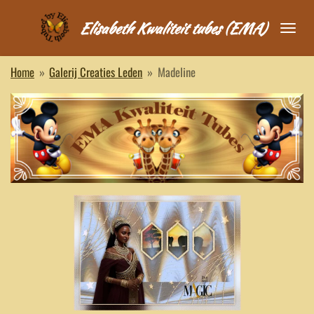
Ga
Elisabeth Kwaliteit tubes (EMA)
direct
naar
de
Home
»
Galerij Creaties Leden
»
Madeline
hoofdinhoud