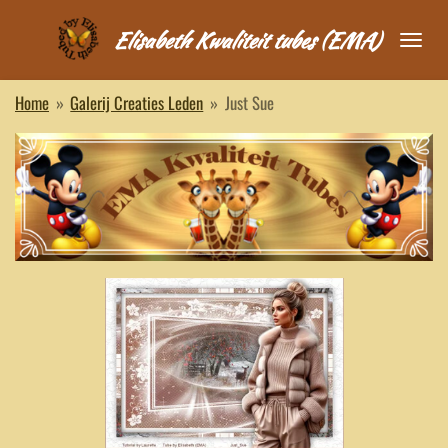
Ga
Elisabeth Kwaliteit tubes (EMA)
direct
naar
de
Home
»
Galerij Creaties Leden
»
Just Sue
hoofdinhoud