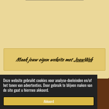
Maak jouw eigen website met
JouwWeb
Deze website gebruikt cookies voor analyse-doeleinden en/of
het tonen van advertenties. Door gebruik te blijven maken van
© 2020 - 2026 EMA Kwaliteit Tubes
de site gaat u hiermee akkoord.
Powered by
JouwWeb
Akkoord