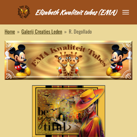
Ga
Elisabeth Kwaliteit tubes (EMA)
direct
naar
de
Home
»
Galerij Creaties Leden
»
R. Degollado
hoofdinhoud