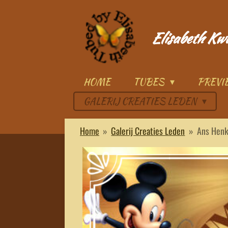
Ga
direct
Elisabeth Kw
naar
de
hoofdinhoud
HOME
TUBES
PREV
GALERIJ CREATIES LEDEN
Home
»
Galerij Creaties Leden
»
Ans Henk